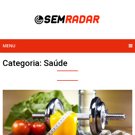
Skip
to
content
MENU
Categoria:
Saúde